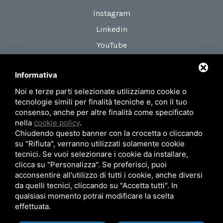
Instagram
Linkedin
YouTube
Informativa
DOVE SIAMO
Noi e terze parti selezionate utilizziamo cookie o
Via Maestri del Lavoro, 18
tecnologie simili per finalità tecniche e, con il tuo
zona Roveri 2
consenso, anche per altre finalità come specificato
nella
cookie policy
.
40138 Bologna (Italy)
Chiudendo questo banner con la crocetta o cliccando
su "Rifiuta", verranno utilizzati solamente cookie
tecnici. Se vuoi selezionare i cookie da installare,
Privacy Policy
Mappa del sito
clicca su "Personalizza". Se preferisci, puoi
acconsentire all'utilizzo di tutti i cookie, anche diversi
© 2026 AIRUM SRL - P.Iva 02371101201
da quelli tecnici, cliccando su "Accetta tutti". In
qualsiasi momento potrai modificare la scelta
effettuata.