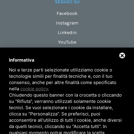
SEGUICI SU
Facebook
Instagram
Linkedin
YouTube
Informativa
DOVE SIAMO
Noi e terze parti selezionate utilizziamo cookie o
Via Maestri del Lavoro, 18
tecnologie simili per finalità tecniche e, con il tuo
zona Roveri 2
consenso, anche per altre finalità come specificato
nella
cookie policy
.
40138 Bologna (Italy)
Chiudendo questo banner con la crocetta o cliccando
su "Rifiuta", verranno utilizzati solamente cookie
tecnici. Se vuoi selezionare i cookie da installare,
Privacy Policy
Mappa del sito
clicca su "Personalizza". Se preferisci, puoi
acconsentire all'utilizzo di tutti i cookie, anche diversi
© 2026 AIRUM SRL - P.Iva 02371101201
da quelli tecnici, cliccando su "Accetta tutti". In
qualsiasi momento potrai modificare la scelta