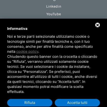
Linkedin
YouTube
Informativa
DOVE SIAMO
Noi e terze parti selezionate utilizziamo cookie o
Via Maestri del Lavoro, 18
tecnologie simili per finalità tecniche e, con il tuo
zona Roveri 2
consenso, anche per altre finalità come specificato
nella
cookie policy
.
40138 Bologna (Italy)
Chiudendo questo banner con la crocetta o cliccando
su "Rifiuta", verranno utilizzati solamente cookie
tecnici. Se vuoi selezionare i cookie da installare,
Privacy Policy
Mappa del sito
clicca su "Personalizza". Se preferisci, puoi
acconsentire all'utilizzo di tutti i cookie, anche diversi
© 2026 AIRUM SRL - P.Iva 02371101201
da quelli tecnici, cliccando su "Accetta tutti". In
qualsiasi momento potrai modificare la scelta
effettuata.
Rifiuta
Accetta tutti