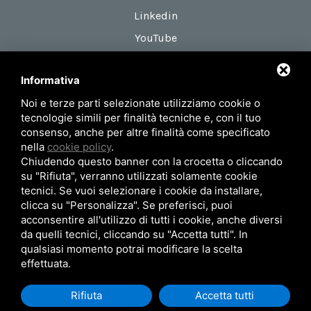
Linkedin
YouTube
Informativa
DOVE SIAMO
Noi e terze parti selezionate utilizziamo cookie o
Via Maestri del Lavoro, 18
tecnologie simili per finalità tecniche e, con il tuo
zona Roveri 2
consenso, anche per altre finalità come specificato
nella
cookie policy
.
40138 Bologna (Italy)
Chiudendo questo banner con la crocetta o cliccando
su "Rifiuta", verranno utilizzati solamente cookie
tecnici. Se vuoi selezionare i cookie da installare,
Privacy Policy
Mappa del sito
clicca su "Personalizza". Se preferisci, puoi
acconsentire all'utilizzo di tutti i cookie, anche diversi
© 2026 AIRUM SRL - P.Iva 02371101201
da quelli tecnici, cliccando su "Accetta tutti". In
qualsiasi momento potrai modificare la scelta
effettuata.
Rifiuta
Accetta tutti