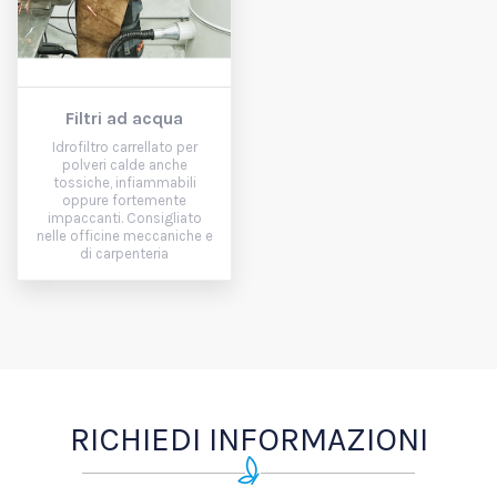
Filtri ad acqua
Idrofiltro carrellato per
polveri calde anche
tossiche, infiammabili
oppure fortemente
impaccanti. Consigliato
nelle officine meccaniche e
di carpenteria
RICHIEDI INFORMAZIONI