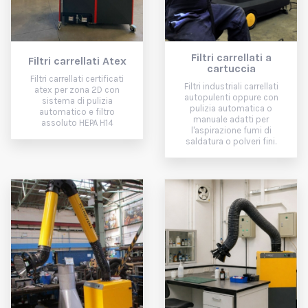
Filtri carrellati a
Filtri carrellati Atex
cartuccia
Filtri carrellati certificati
Filtri industriali carrellati
atex per zona 2D con
autopulenti oppure con
sistema di pulizia
pulizia automatica o
automatico e filtro
manuale adatti per
assoluto HEPA H14
l'aspirazione fumi di
saldatura o polveri fini.