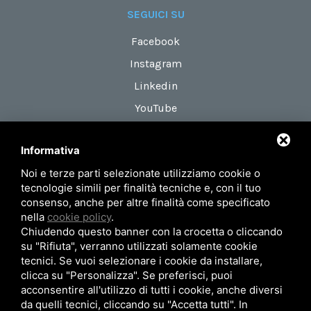
SEGUICI SU
Facebook
Instagram
Linkedin
YouTube
Informativa
DOVE SIAMO
Noi e terze parti selezionate utilizziamo cookie o
Via Maestri del Lavoro, 18
tecnologie simili per finalità tecniche e, con il tuo
zona Roveri 2
consenso, anche per altre finalità come specificato
nella
cookie policy
.
40138 Bologna (Italy)
Chiudendo questo banner con la crocetta o cliccando
su "Rifiuta", verranno utilizzati solamente cookie
tecnici. Se vuoi selezionare i cookie da installare,
Privacy Policy
Mappa del sito
clicca su "Personalizza". Se preferisci, puoi
acconsentire all'utilizzo di tutti i cookie, anche diversi
© 2026 AIRUM SRL - P.Iva 02371101201
da quelli tecnici, cliccando su "Accetta tutti". In