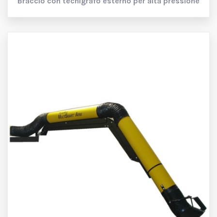
Braccio con tecnigrafo esterno per alta pressione
Informativa
Noi e terze parti selezionate utilizziamo cookie o
tecnologie simili per finalità tecniche e, con il tuo
consenso, anche per altre finalità come specificato
nella
cookie policy
.
Chiudendo questo banner con la crocetta o cliccando
su "Rifiuta", verranno utilizzati solamente cookie
tecnici. Se vuoi selezionare i cookie da installare,
clicca su "Personalizza". Se preferisci, puoi
acconsentire all'utilizzo di tutti i cookie, anche diversi
da quelli tecnici, cliccando su "Accetta tutti". In
qualsiasi momento potrai modificare la scelta
effettuata.
Rifiuta
Accetta tutti
Personalizza