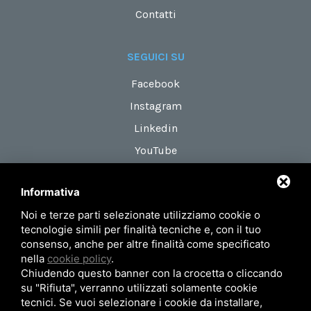
Contatti
SEGUICI SU
Facebook
Instagram
Linkedin
YouTube
Informativa
DOVE SIAMO
Noi e terze parti selezionate utilizziamo cookie o
Via Maestri del Lavoro, 18
tecnologie simili per finalità tecniche e, con il tuo
zona Roveri 2
consenso, anche per altre finalità come specificato
nella
cookie policy
.
40138 Bologna (Italy)
Chiudendo questo banner con la crocetta o cliccando
su "Rifiuta", verranno utilizzati solamente cookie
tecnici. Se vuoi selezionare i cookie da installare,
Privacy Policy
Mappa del sito