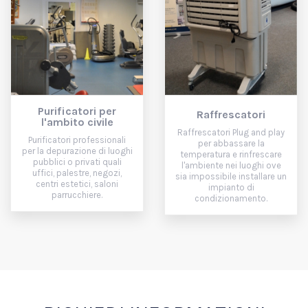
Purificatori per
Raffrescatori
l'ambito civile
Raffrescatori Plug and play
Purificatori professionali
per abbassare la
per la depurazione di luoghi
temperatura e rinfrescare
pubblici o privati quali
l'ambiente nei luoghi ove
uffici, palestre, negozi,
sia impossibile installare un
centri estetici, saloni
impianto di
parrucchiere.
condizionamento.