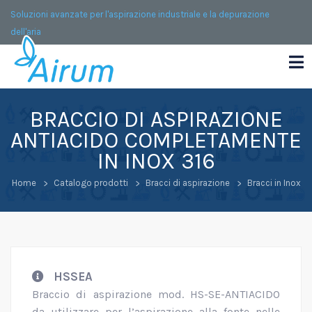
Soluzioni avanzate per l'aspirazione industriale e la depurazione
dell'aria
BRACCIO DI ASPIRAZIONE
ANTIACIDO COMPLETAMENTE
IN INOX 316
Home
Catalogo prodotti
Bracci di aspirazione
Bracci in Inox
HSSEA
Braccio di aspirazione mod. HS-SE-ANTIACIDO
da utilizzare per l’aspirazione alla fonte nelle