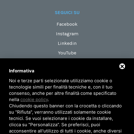
SEGUICI SU
Facebook
Instagram
Linkedin
YouTube
Informativa
DOVE SIAMO
Noi e terze parti selezionate utilizziamo cookie o
Via Maestri del Lavoro, 18
tecnologie simili per finalità tecniche e, con il tuo
zona Roveri 2
consenso, anche per altre finalità come specificato
nella
cookie policy
.
40138 Bologna (Italy)
Chiudendo questo banner con la crocetta o cliccando
su "Rifiuta", verranno utilizzati solamente cookie
tecnici. Se vuoi selezionare i cookie da installare,
Privacy Policy
Mappa del sito
clicca su "Personalizza". Se preferisci, puoi
acconsentire all'utilizzo di tutti i cookie, anche diversi
© 2026 AIRUM SRL - P.Iva 02371101201