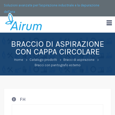
Soluzioni avanzate per l'aspirazione industriale e la depurazione
dell'aria
BRACCIO DI ASPIRAZIONE
CON CAPPA CIRCOLARE
Home
Catalogo prodotti
Bracci di aspirazione
Bracci con pantografo esterno
FH