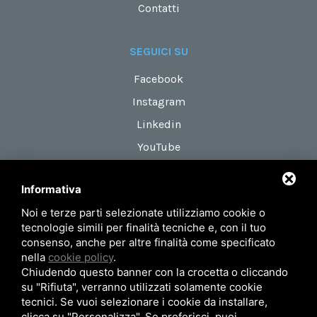
Contatti
SEGUICI SU
Facebook
Instagram
Linkedin
YouTube
Informativa
DOVE SIAMO
Noi e terze parti selezionate utilizziamo cookie o
Via Maestri del Lavoro, 18
tecnologie simili per finalità tecniche e, con il tuo
zona Roveri 2
consenso, anche per altre finalità come specificato
nella
cookie policy
.
40138 Bologna (Italy)
Chiudendo questo banner con la crocetta o cliccando
su "Rifiuta", verranno utilizzati solamente cookie
tecnici. Se vuoi selezionare i cookie da installare,
Privacy Policy
Mappa del sito
clicca su "Personalizza". Se preferisci, puoi