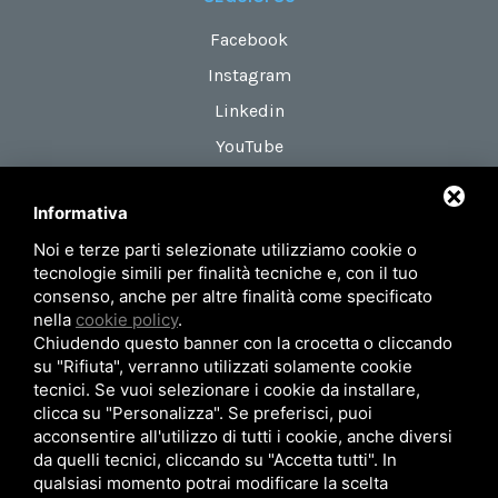
Facebook
Instagram
Linkedin
YouTube
Informativa
DOVE SIAMO
Noi e terze parti selezionate utilizziamo cookie o
Via Maestri del Lavoro, 18
tecnologie simili per finalità tecniche e, con il tuo
zona Roveri 2
consenso, anche per altre finalità come specificato
nella
cookie policy
.
40138 Bologna (Italy)
Chiudendo questo banner con la crocetta o cliccando
su "Rifiuta", verranno utilizzati solamente cookie
tecnici. Se vuoi selezionare i cookie da installare,
Privacy Policy
Mappa del sito
clicca su "Personalizza". Se preferisci, puoi
acconsentire all'utilizzo di tutti i cookie, anche diversi
© 2026 AIRUM SRL - P.Iva 02371101201
da quelli tecnici, cliccando su "Accetta tutti". In
qualsiasi momento potrai modificare la scelta