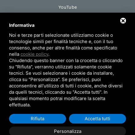
YouTube
Informativa
DOVE SIAMO
Noi e terze parti selezionate utilizziamo cookie o
Via Maestri del Lavoro, 18
tecnologie simili per finalità tecniche e, con il tuo
zona Roveri 2
consenso, anche per altre finalità come specificato
nella
cookie policy
.
40138 Bologna (Italy)
Chiudendo questo banner con la crocetta o cliccando
su "Rifiuta", verranno utilizzati solamente cookie
tecnici. Se vuoi selezionare i cookie da installare,
Privacy Policy
Mappa del sito
clicca su "Personalizza". Se preferisci, puoi
acconsentire all'utilizzo di tutti i cookie, anche diversi
© 2026 AIRUM SRL - P.Iva 02371101201
da quelli tecnici, cliccando su "Accetta tutti". In
qualsiasi momento potrai modificare la scelta
effettuata.
Rifiuta
Accetta tutti
Personalizza