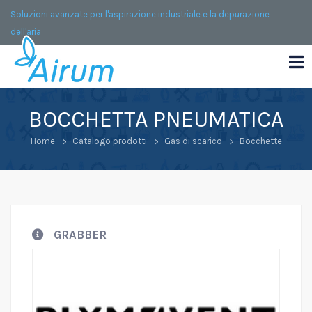
Soluzioni avanzate per l'aspirazione industriale e la depurazione
dell'aria
BOCCHETTA PNEUMATICA
Home
Catalogo prodotti
Gas di scarico
Bocchette
GRABBER