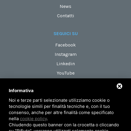
News
Contatti
SEGUICI SU
Facebook
Instagram
Linkedin
YouTube
Informativa
DOVE SIAMO
Noi e terze parti selezionate utilizziamo cookie o
Via Maestri del Lavoro, 18
tecnologie simili per finalità tecniche e, con il tuo
zona Roveri 2
consenso, anche per altre finalità come specificato
nella
cookie policy
.
40138 Bologna (Italy)
Chiudendo questo banner con la crocetta o cliccando
su "Rifiuta", verranno utilizzati solamente cookie