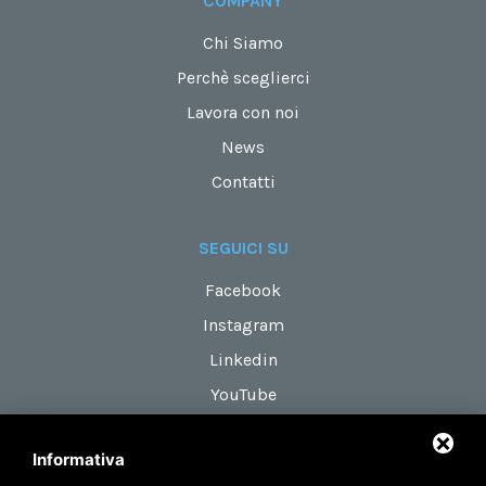
COMPANY
Chi Siamo
Perchè sceglierci
Lavora con noi
News
Contatti
SEGUICI SU
Facebook
Instagram
Linkedin
YouTube
Informativa
DOVE SIAMO