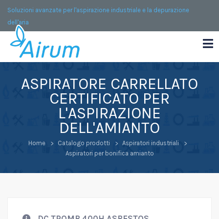
Soluzioni avanzate per l'aspirazione industriale e la depurazione
dell'aria
ASPIRATORE CARRELLATO
CERTIFICATO PER
L'ASPIRAZIONE
DELL'AMIANTO
Home
Catalogo prodotti
Aspiratori industriali
Aspiratori per bonifica amianto
DC TROMB 400H ASBESTOS