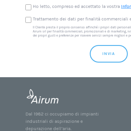
Ho letto, compreso ed accettato la vostra
Info
Trattamento dei dati per finalità commerciali
Il Cliente presta il proprio consenso affinché i propri dati persona
Airum srl per finalità commerciali, promozionali e di marketing, 
dei propri gusti e preferenze per ricevere servizi sempre migliori e 
INVIA
Dal 1982 ci occupiamo di impianti
industriali di aspirazione e
depurazione dell’aria.