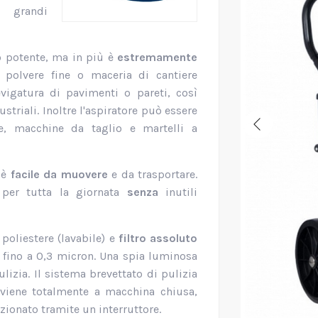
o grandi
 potente, ma in più è
estremamente
i polvere fine o maceria di cantiere
vigatura di pavimenti o pareti, così
striali. Inoltre l'aspiratore può essere
he, macchine da taglio e martelli a
 è
facile da muovere
e da trasportare.
per tutta la giornata
senza
inutili
 poliestere (lavabile) e
filtro assoluto
i fino a 0,3 micron. Una spia luminosa
izia. Il sistema brevettato di pulizia
vviene totalmente a macchina chiusa,
azionato tramite un interruttore.