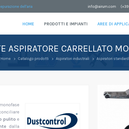
depurazione dell'aria
info@airum.com
(+39
HOME
PRODOTTI E IMPIANTI
AREE DI APPLI
E ASPIRATORE CARRELLATO M
Home
Catalogo prodotti
Aspiratori industriali
Aspiratori standard
 monofase
nciliare
o pulito
e
nte
dalla