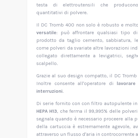
testa di elettroutensili che producon
quantitativi di polvere.
Il DC Tromb 400 non solo è robusto e molto
versatile
:
può affrontare qualsiasi tipo d
prodotto da taglio cemento, sabbiatura, le
come polveri da svariate altre lavorazioni indu
collegato direttamente a levigatrici, seg
scalpello.
Grazie al suo design compatto, il DC Tromb
Inoltre consente all'operatore di
lavorare
interruzioni
.
Di serie fornito con con filtro autopulente in
HEPA H13
, che ferma il 99,995% delle polver
segnala quando è necessario proceere alla pul
della cartuccia è estremamente agevole, a
attraverso un flusso d'aria in controcorrente 