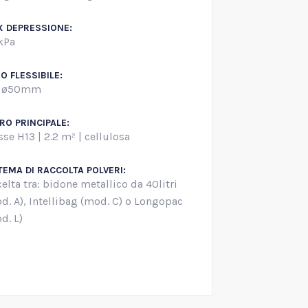
 DEPRESSIONE:
kPa
O FLESSIBILE:
 ø50mm
TRO PRINCIPALE:
sse H13 | 2.2 m² | cellulosa
TEMA DI RACCOLTA POLVERI:
celta tra: bidone metallico da 40litri
d. A), Intellibag (mod. C) o Longopac
d. L)