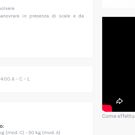
polvere
manovrare in presenza di scale e da
0 A - C - L
Come effettu
O:
kg (mod. C) - 50 kg (mod. A)