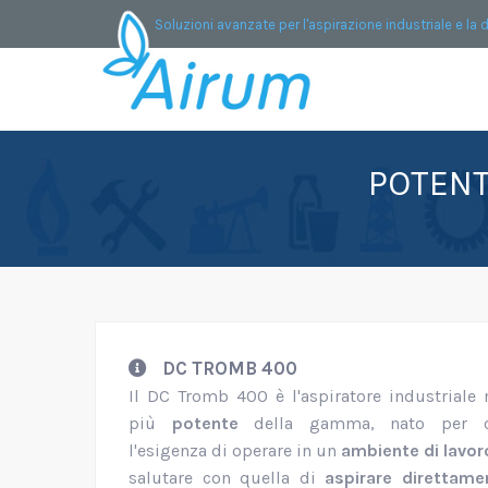
Soluzioni avanzate per l'aspirazione industriale e la 
POTENT
DC TROMB 400
Il DC Tromb 400 è l'aspiratore industriale
più
potente
della gamma, nato per co
l'esigenza di operare in un
ambiente di lavor
salutare con quella di
aspirare direttame