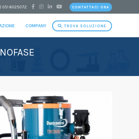
) 051 6025072
CONTATTACI ORA
CAZIONE
COMPANY
TROVA SOLUZIONE
ONOFASE