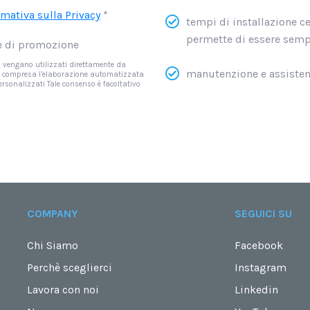
rmativa sulla Privacy
*
tempi di installazione c
permette di essere sempre
 e di promozione
li vengano utilizzati direttamente da
manutenzione e assisten
ivi compresa l’elaborazione automatizzata
personalizzati Tale consenso è facoltativo
COMPANY
SEGUICI SU
Chi Siamo
Facebook
Perchè sceglierci
Instagram
Lavora con noi
Linkedin