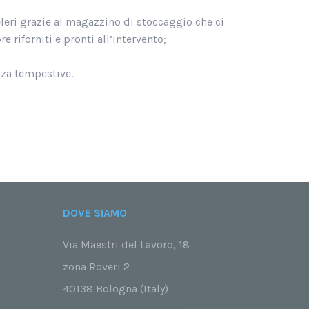
eleri grazie al magazzino di stoccaggio che ci
 riforniti e pronti all’intervento;
za tempestive.
DOVE SIAMO
Via Maestri del Lavoro, 18
zona Roveri 2
40138 Bologna (Italy)