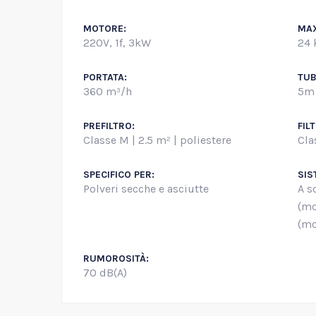
MOTORE:
MAX
220V, 1f, 3kW
24 
PORTATA:
TUB
360 m³/h
5m
PREFILTRO:
FIL
Classe M | 2.5 m² | poliestere
Cla
SPECIFICO PER:
SIS
Polveri secche e asciutte
A s
(mo
(mo
RUMOROSITÀ:
70 dB(A)