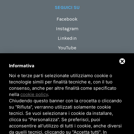
SEGUICI SU
Facebook
Instagram
Linkedin
YouTube
Informativa
DOVE SIAMO
Noi e terze parti selezionate utilizziamo cookie o
Via Maestri del Lavoro, 18
tecnologie simili per finalità tecniche e, con il tuo
zona Roveri 2
consenso, anche per altre finalità come specificato
nella
cookie policy
.
40138 Bologna (Italy)
Chiudendo questo banner con la crocetta o cliccando
su "Rifiuta", verranno utilizzati solamente cookie
tecnici. Se vuoi selezionare i cookie da installare,
Privacy Policy
Mappa del sito
clicca su "Personalizza". Se preferisci, puoi
acconsentire all'utilizzo di tutti i cookie, anche diversi
© 2026 AIRUM SRL - P.Iva 02371101201
da quelli tecnici, cliccando su "Accetta tutti". In