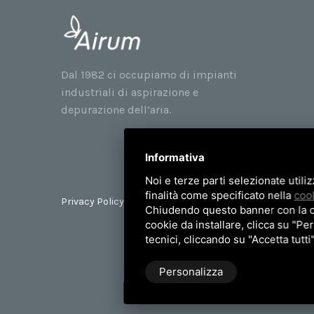
Dal 1982 ci occupiamo di impianti
industriali di aspirazione e
depurazione dell’aria.
Informativa
Noi e terze parti selezionate utili
finalità come specificato nella
cook
Privacy Policy
Mappa del sito
Chiudendo questo banner con la cro
cookie da installare, clicca su "Per
tecnici, cliccando su "Accetta tutti
Personalizza