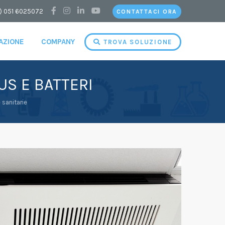
) 051 6025072
CONTATTACI ORA
CAZIONE
COMPANY
TROVA SOLUZIONE
US E BATTERI
e sanitarie