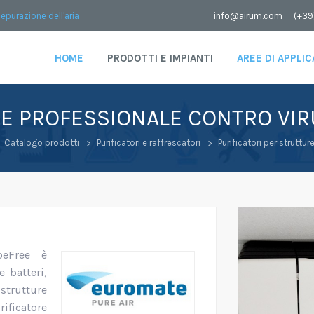
depurazione dell'aria
info@airum.com
(+39
HOME
PRODOTTI E IMPIANTI
AREE DI APPLI
E PROFESSIONALE CONTRO VIR
Catalogo prodotti
Purificatori e raffrescatori
Purificatori per struttur
beFree è
e batteri,
strutture
rificatore