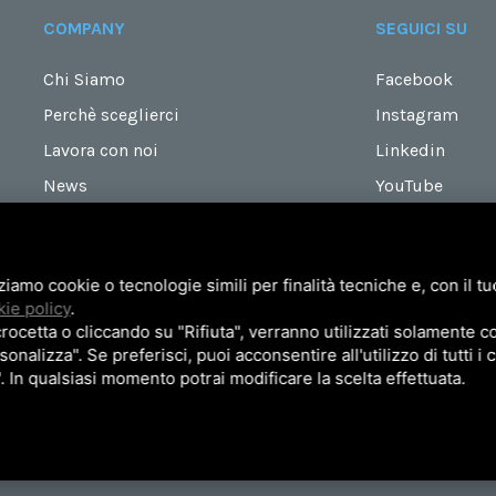
COMPANY
SEGUICI SU
Chi Siamo
Facebook
Perchè sceglierci
Instagram
Lavora con noi
Linkedin
News
YouTube
Contatti
zziamo cookie o tecnologie simili per finalità tecniche e, con il 
ie policy
.
cetta o cliccando su "Rifiuta", verranno utilizzati solamente co
sonalizza". Se preferisci, puoi acconsentire all'utilizzo di tutti i
". In qualsiasi momento potrai modificare la scelta effettuata.