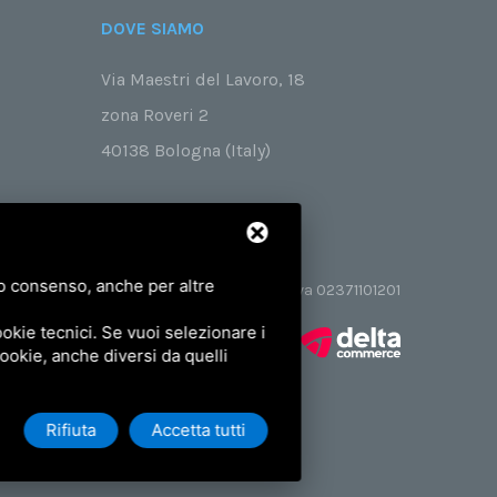
DOVE SIAMO
Via Maestri del Lavoro, 18
zona Roveri 2
40138 Bologna (Italy)
tuo consenso, anche per altre
© 2026 AIRUM SRL - P.Iva 02371101201
okie tecnici. Se vuoi selezionare i
 cookie, anche diversi da quelli
Rifiuta
Accetta tutti