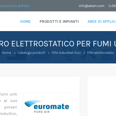
depurazione dell'aria
info@airum.com
(+39
HOME
PRODOTTI E IMPIANTI
AREE DI APPLI
TRO ELETTROSTATICO PER FUMI 
Home
Catalogo prodotti
Filtri industriali fissi
Filtri elettrostatici
 fumi unti
he al suo
 polveri
roduttivi,