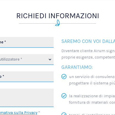
RICHIEDI INFORMAZIONI
SAREMO CON VOI DALLA
Diventare cliente Airum signi
proprie esigenze, competente
utilizzatore *
GARANTIAMO:
un servizio di consulenza,
progettare il sistema pi
la realizzazione di impian
fornitura di materiali co
rmativa sulla Privacy
*