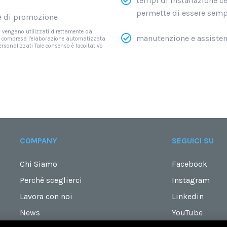
tempi di installazione c
permette di essere sempre
 e di promozione
li vengano utilizzati direttamente da
manutenzione e assisten
ivi compresa l’elaborazione automatizzata
personalizzati Tale consenso è facoltativo
COMPANY
SEGUICI SU
Chi Siamo
Facebook
Perchè sceglierci
Instagram
Lavora con noi
Linkedin
News
YouTube