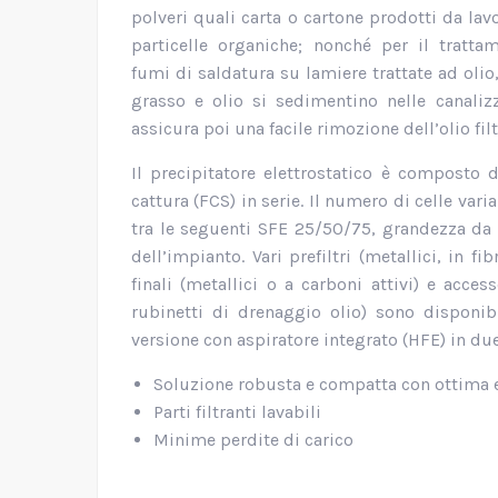
polveri quali carta o cartone prodotti da lav
particelle organiche; nonché per il tratta
fumi di saldatura su lamiere trattate ad olio,
grasso e olio si sedimentino nelle canalizz
assicura poi una facile rimozione dell’olio filt
Il precipitatore elettrostatico è composto 
cattura (FCS) in serie. Il numero di celle var
tra le seguenti SFE 25/50/75, grandezza da 
dell’impianto. Vari prefiltri (metallici, in fib
finali (metallici o a carboni attivi) e acce
rubinetti di drenaggio olio) sono disponibi
versione con aspiratore integrato (HFE) in due
Soluzione robusta e compatta con ottima ef
Parti filtranti lavabili
Minime perdite di carico