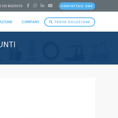
) 051 6025072
CONTATTACI ORA
CAZIONE
COMPANY
TROVA SOLUZIONE
UNTI