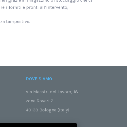
eleri grazie al magazzino di stoccaggio che ci
 riforniti e pronti all’intervento;
za tempestive.
DOVE SIAMO
Via Maestri del Lavoro, 18
zona Roveri 2
40138 Bologna (Italy)